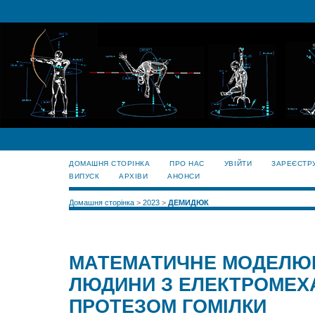
ДОМАШНЯ СТОРІНКА
ПРО НАС
УВІЙТИ
ЗАРЕЄСТР
ВИПУСК
АРХІВИ
АНОНСИ
Домашня сторінка
>
2023
>
ДЕМИДЮК
МАТЕМАТИЧНЕ МОДЕЛЮ
ЛЮДИНИ З ЕЛЕКТРОМЕХ
ПРОТЕЗОМ ГОМІЛКИ