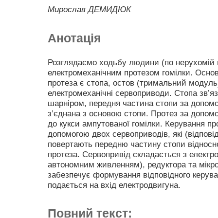
Мирослав ДЕМИДЮК
Анотація
Розглядаємо ходьбу людини (по нерухомій г
електромеханічним протезом гомілки. Осно
протеза є стопа, остов (тримальний модуль
електромеханічні сервоприводи. Стопа зв’я
шарніром, передня частина стопи за допом
з’єднана з основою стопи. Протез за допом
до кукси ампутованої гомілки. Керування пр
допомогою двох сервоприводів, які (відпові
повертають передню частину стопи відносно
протеза. Сервопривід складається з електро
автономним живленням), редуктора та мікр
забезпечує формування відповідного керува
подається на вхід електродвигуна.
Повний текст: