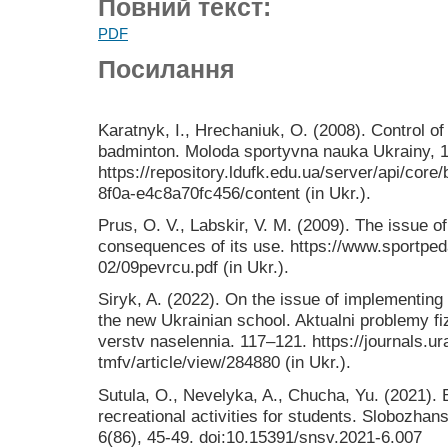
Повний текст:
PDF
Посилання
Karatnyk, I., Hrechaniuk, O. (2008). Control of
badminton. Moloda sportyvna nauka Ukrainy, 1
https://repository.ldufk.edu.ua/server/api/cor
8f0a-e4c8a70fc456/content (in Ukr.).
Prus, O. V., Labskir, V. M. (2009). The issue o
consequences of its use. https://www.sportped
02/09pevrcu.pdf (in Ukr.).
Siryk, A. (2022). On the issue of implementing
the new Ukrainian school. Aktualni problemy 
verstv naselennia. 117–121. https://journals.ur
tmfv/article/view/284880 (in Ukr.).
Sutula, O., Nevelyka, A., Chucha, Yu. (2021).
recreational activities for students. Slobozha
6(86), 45-49. doi:10.15391/snsv.2021-6.007