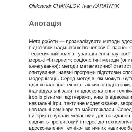
Oleksandr CHAKALOV, Ivan KARATNYK
Анотація
Мета роботи — проаналізувати методи вдоск
підготовки бадмінтоністів чоловічої парної 
теоретичний аналіз і узагальнення наукової
мережі «Інтернет»; соціологічні методи (оп
анкетування); методи математичної статист
опитування, наявні програми підготовки сп
модернізації. Серед методів, які можуть б
вдосконалення техніко-тактичної підготовки
індивідуальні заняття вдосконалення технік
ігор із різними партнерами, аналіз відеозапис
навчальні ігри, тактичне моделювання, зворо
навчальні семінари та майстеркласи. Серед
використовували механізми для накидання во
свідчить про високий інтерес до технологіч
вдосконалення техніко-тактичних навичок ба