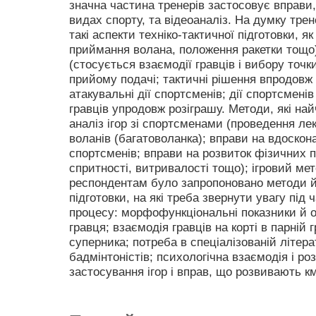
значна частина тренерів застосовує вправи
видах спорту, та відеоаналіз. На думку тре
такі аспекти техніко-тактичної підготовки, я
приймання волана, положення ракетки тощо);
(стосується взаємодії гравців і вибору точк
прийому подачі; тактичні рішення впродовж 
атакувальні дії спортсменів; дії спортсменів 
гравців упродовж розіграшу. Методи, які на
аналіз ігор зі спортсменами (проведення ле
воланів (багатоволанка); вправи на вдоскон
спортсменів; вправи на розвиток фізичних п
спритності, витривалості тощо); ігровий ме
респондентам було запропоновано методи й 
підготовки, на які треба звернути увагу під
процесу: морфофункціональні показники й о
гравця; взаємодія гравців на корті в парній г
суперника; потреба в спеціалізованій літерат
бадмінтоністів; психологічна взаємодія і ро
застосування ігор і вправ, що розвивають км