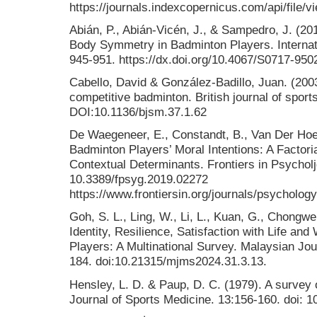
https://journals.indexcopernicus.com/api/file/v
Abián, P., Abián-Vicén, J., & Sampedro, J. (20
Body Symmetry in Badminton Players. Internati
945-951. https://dx.doi.org/10.4067/S0717-9
Cabello, David & González-Badillo, Juan. (2003)
competitive badminton. British journal of sport
DOI:10.1136/bjsm.37.1.62
De Waegeneer, E., Constandt, B., Van Der Hoev
Badminton Players’ Moral Intentions: A Factori
Contextual Determinants. Frontiers in Psycholj
10.3389/fpsyg.2019.02272
https://www.frontiersin.org/journals/psychology
Goh, S. L., Ling, W., Li, L., Kuan, G., Chongwei
Identity, Resilience, Satisfaction with Life an
Players: A Multinational Survey. Malaysian Jou
184. doi:10.21315/mjms2024.31.3.13.
Hensley, L. D. & Paup, D. C. (1979). A survey o
Journal of Sports Medicine. 13:156-160. doi: 