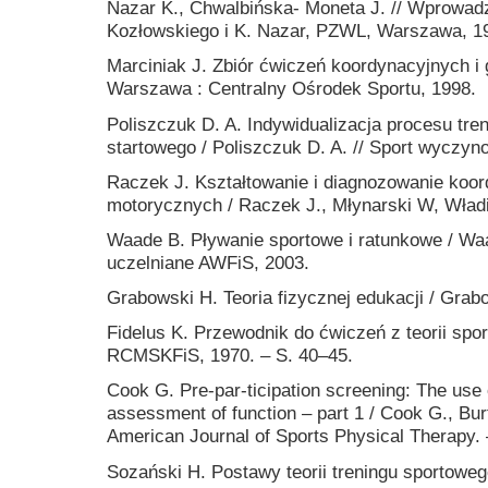
Nazar K., Chwalbińska- Moneta J. // Wprowadzeni
Kozłowskiego i K. Nazar, PZWL, Warszawa, 1
Marciniak J. Zbiór ćwiczeń koordynacyjnych i 
Warszawa : Centralny Ośrodek Sportu, 1998.
Poliszczuk D. A. Indywidualizacja procesu tren
startowego / Poliszczuk D. A. // Sport wyczyn
Raczek J. Kształtowanie i diagnozowanie koor
motorycznych / Raczek J., Młynarski W, Władi
Waade B. Pływanie sportowe i ratunkowe / W
uczelniane AWFiS, 2003.
Grabowski H. Teoria fizycznej edukacji / Gra
Fidelus K. Przewodnik do ćwiczeń z teorii spor
RCMSKFiS, 1970. – S. 40–45.
Cook G. Pre-par-ticipation screening: The us
assessment of function – part 1 / Cook G., Bu
American Journal of Sports Physical Therapy. –
Sozański H. Postawy teorii treningu sportowe