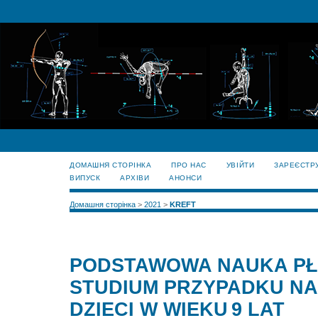
ДОМАШНЯ СТОРІНКА
ПРО НАС
УВІЙТИ
ЗАРЕЄСТР
ВИПУСК
АРХІВИ
АНОНСИ
Домашня сторінка
>
2021
>
KREFT
PODSTAWOWA NAUKA PŁ
STUDIUM PRZYPADKU NA
DZIECI W WIEKU 9 LAT