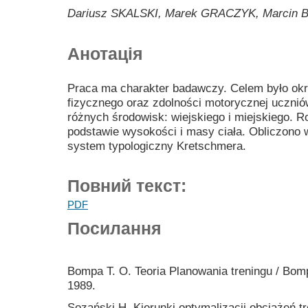
Dariusz SKALSKI, Marek GRACZYK, Marcin 
Анотація
Praca ma charakter badawczy. Celem było okr
fizycznego oraz zdolności motorycznej ucznió
różnych środowisk: wiejskiego i miejskiego. R
podstawie wysokości i masy ciała. Obliczono
system typologiczny Kretschmera.
Повний текст:
PDF
Посилання
Bompa T. O. Teoria Planowania treningu / Bo
1989.
Sozański H. Kierunki optymalizacji obciążeń t