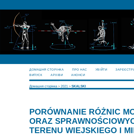
ДОМАШНЯ СТОРІНКА
ПРО НАС
УВІЙТИ
ЗАРЕЄСТР
ВИПУСК
АРХІВИ
АНОНСИ
Домашня сторінка
>
2021
>
SKALSKI
PORÓWNANIE RÓŻNIC M
ORAZ SPRAWNOŚCIOWYCH
TERENU WIEJSKIEGO I M