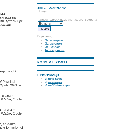
ЗМІСТ ЖУРНАЛУ
Пошук
ьтаті
єнтація на
##plugins.block.navigation.searchScope##
тин, детермінує
 засади
Перегляд
За номером
За автором
За назвою
Інші журнали
РОЗМІР ШРИФТА
тяренко, В.
ІНФОРМАЦІЯ
Для читачів
// Physical
Для авторів
Opole, 2021. –
Для бібліотекарів
Tetiana //
e WSZiA, Opole,
a Larysa //
e WSZiA, Opole,
s, students,
yle formation of