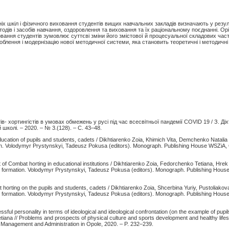
іх шкіл і фізичного виховання студентів вищих навчальних закладів визначають у резул
одів і засобів навчання, оздоровлення та виховання та їх раціональному поєднанні. Орі
иховання студентів зумовлює суттєві зміни його змістової й процесуальної складових час
облення і модернізацію нової методичної системи, яка становить теоретичні і методичні
в- хортингістів в умовах обмежень у русі під час всесвітньої пандемії COVID 19 / З. Діх
 школі. – 2020. – № 3.(128). – C. 43–48.
ation of pupils and students, cadets / Dikhtiarenko Zoia, Khimich Vita, Demchenko Natalia 
ion. Volodymyr Prystynskyi, Tadeusz Pokusa (editors). Monograph. Publishing House WSZiA, 
of Combat horting in educational institutions / Dikhtiarenko Zoia, Fedorchenko Tetiana, Hrek 
ty formation. Volodymyr Prystynskyi, Tadeusz Pokusa (editors). Monograph. Publishing Hous
horting on the pupils and students, cadets / Dikhtiarenko Zoia, Shcerbina Yuriy, Pustoliakov
ty formation. Volodymyr Prystynskyi, Tadeusz Pokusa (editors). Monograph. Publishing Hous
ul personality in terms of ideological and ideological confrontation (on the example of pupil
ana // Problems and prospects of physical culture and sports development and healthy lifest
 Management and Administration in Opole, 2020. – P. 232–239.