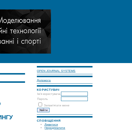
OPEN JOURNAL SYSTEMS
Допомога
КОРИСТУВАЧ
Ім'я користувача
Пароль
О
Запам'ятати мене
ИНГУ
СПОВІЩЕННЯ
Дивитися
Передплатити