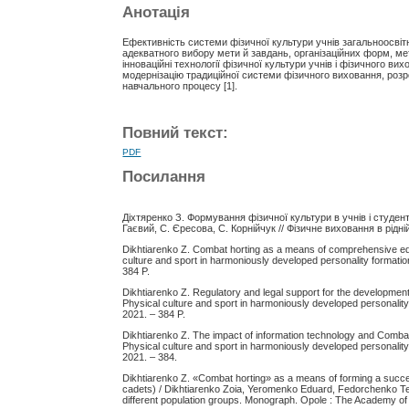
Анотація
Ефективність системи фізичної культури учнів загальноосвітн
адекватного вибору мети й завдань, організаційних форм, мет
інноваційні технології фізичної культури учнів і фізичного в
модернізацію традиційної системи фізичного виховання, розр
навчального процесу [1].
Повний текст:
PDF
Посилання
Діхтяренко З. Формування фізичної культури в учнів і студенті
Гаєвий, С. Єресова, С. Корнійчук // Фізичне виховання в рідній
Dikhtiarenko Z. Combat horting as a means of comprehensive educ
culture and sport in harmoniously developed personality format
384 P.
Dikhtiarenko Z. Regulatory and legal support for the development 
Physical culture and sport in harmoniously developed personali
2021. – 384 P.
Dikhtiarenko Z. The impact of information technology and Combat 
Physical culture and sport in harmoniously developed personali
2021. – 384.
Dikhtiarenko Z. «Combat horting» as a means of forming a successf
cadets) / Dikhtiarenko Zoia, Yeromenko Eduard, Fedorchenko Teti
different population groups. Monograph. Opole : The Academy of