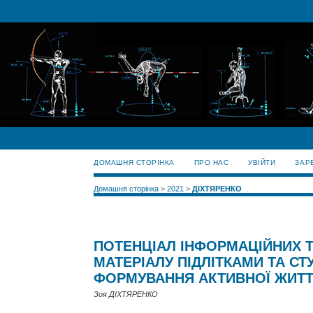
ДОМАШНЯ СТОРІНКА
ПРО НАС
УВІЙТИ
ЗАР
Домашня сторінка
>
2021
>
ДІХТЯРЕНКО
ПОТЕНЦІАЛ ІНФОРМАЦІЙНИХ 
МАТЕРІАЛУ ПІДЛІТКАМИ ТА 
ФОРМУВАННЯ АКТИВНОЇ ЖИТТ
Зоя ДІХТЯРЕНКО