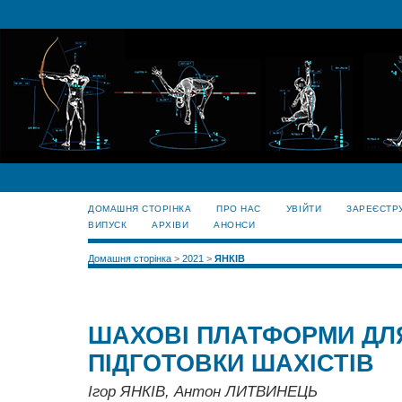
ДОМАШНЯ СТОРІНКА
ПРО НАС
УВІЙТИ
ЗАРЕЄСТР
ВИПУСК
АРХІВИ
АНОНСИ
Домашня сторінка
>
2021
>
ЯНКІВ
ШАХОВІ ПЛАТФОРМИ ДЛЯ
ПІДГОТОВКИ ШАХІСТІВ
Ігор ЯНКІВ, Антон ЛИТВИНЕЦЬ