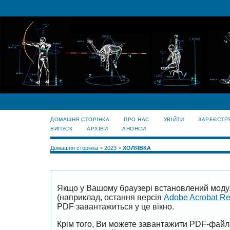
ДОМАШНЯ СТОРІНКА
ПРО НАС
УВІЙТИ
ЗАРЕЄСТР
ВИПУСК
АРХІВИ
АНОНСИ
Домашня сторінка
>
2023
>
ХОЛЯВКА
Якщо у Вашому браузері встановлений моду
(наприклад, остання версія
Adobe Acrobat R
PDF завантажиться у це вікно.
Крім того, Ви можете завантажити PDF-файл