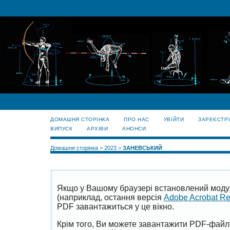
ДОМАШНЯ СТОРІНКА
ПРО НАС
УВІЙТИ
ЗАРЕЄСТР
ВИПУСК
АРХІВИ
АНОНСИ
Домашня сторінка
>
2023
>
ЗАНЕВСЬКИЙ
Якщо у Вашому браузері встановлений моду
(наприклад, остання версія
Adobe Acrobat R
PDF завантажиться у це вікно.
Крім того, Ви можете завантажити PDF-файл