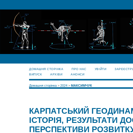
ДОМАШНЯ СТОРІНКА
ПРО НАС
УВІЙТИ
ЗАРЕЄСТР
ВИПУСК
АРХІВИ
АНОНСИ
Домашня сторінка
>
2024
>
МАКСИМЧУК
КАРПАТСЬКИЙ ГЕОДИНАМ
ІСТОРІЯ, РЕЗУЛЬТАТИ Д
ПЕРСПЕКТИВИ РОЗВИТК