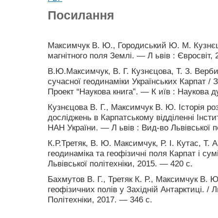
Посилання
Максимчук В. Ю., Городиський Ю. М. Кузнєц
магнітного поля Землі. — Л ьвів : Євросвіт, 
В.Ю.Максимчук, В. Г. Кузнєцова, Т. З. Верб
сучасної геодинаміки Українських Карпат / З
Проект “Наукова книга”. — К иїв : Наукова д
Кузнєцова В. Г., Максимчук В. Ю. Історія ро
досліджень в Карпатському відділенні Інстит
НАН України. — Л ьвів : Вид-во Львівської п
К.Р.Третяк, В. Ю. Максимчук, Р. І. Кутас, Т.
геодинаміка та геофізичні поля Карпат і су
Львівської політехніки, 2015. — 420 с.
Бахмутов В. Г., Третяк К. Р., Максимчук В. Ю
геофізичних полів у Західній Антарктиці. / 
Політехніки, 2017. — 346 с.