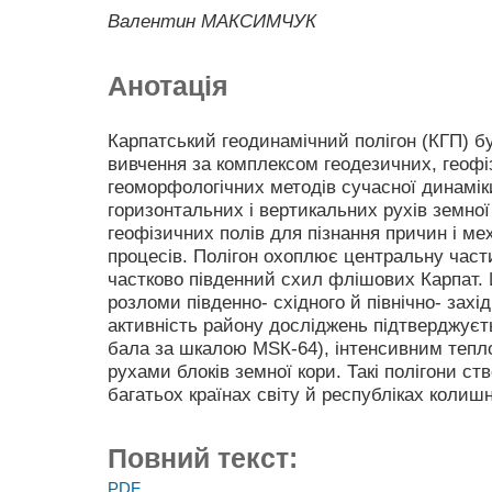
Валентин МАКСИМЧУК
Анотація
Карпатський геодинамічний полігон (КГП) б
вивчення за комплексом геодезичних, геофіз
геоморфологічних методів сучасної динаміки
горизонтальних і вертикальних рухів земної
геофізичних полів для пізнання причин і ме
процесів. Полігон охоплює центральну част
частково південний схил флішових Карпат.
розломи південно- східного й північно- захід
активність району досліджень підтверджуєт
бала за шкалою MSК-64), інтенсивним тепл
рухами блоків земної кори. Такі полігони ст
багатьох країнах світу й республіках колиш
Повний текст:
PDF