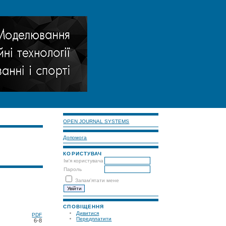
OPEN JOURNAL SYSTEMS
Допомога
КОРИСТУВАЧ
Ім'я користувача
Пароль
Запам'ятати мене
СПОВІЩЕННЯ
Дивитися
PDF
Передплатити
6-8