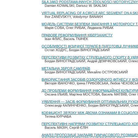
SIŁA JAKO PODSTAWA INNYCH ZDOLNOŚCI MOTORYCZNY
Damian KOWALSKI, Dariusz W. SKALSKI
VIRTUAL REPLACING OF A CIRCLE ARC SEGMENT ON A SKI
Ihor ZANEVSKYY, Volodymyr BANAKH
МОДЕЛЬ СИСТЕМИ БЕЗПЕКИ ЗМАГАННЯ З МОТОКРОСУ Т
Марія СОВА, Олег РИБАК, Людмила РИБАК
ПРАВОВЕ РЕФОРМУВАННЯ КІБЕРЗАХИСТУ
Іван ФЛИС, Василь ТКАЧЕК
ОСОБЛИВОСТІ ФІЗИЧНОЇ ТЕРАПІЇ В ПІДГОТОВЦІ ЛУЧНИКІ
Остап ХОДУС, Богдан ВИНОГРАДСЬКИЙ
ПЕРСПЕКТИВИ РОЗВИТКУ СТРІЛЕЦЬКОГО СПОРТУ В УКРА
Богдан ВИНОГРАДСЬКИЙ, Андрій ДЕМІЧКОВСЬКИЙ, Олек
МЕТАЛЬНА ЗБРОЯ САМУРАЇВ
Богдан ВИНОГРАДСЬКИЙ, Михайло ОСТРОВСЬКИЙ
ВИКОРИСТАННЯ ЗАСОБІВ ОЗДОРОВЧОГО ФІТНЕСУ У ФІЗ
Вікторія ІВАНОЧКО, Ірина ГРИБОВСЬКА, Любов ЧЕХОВСЬ
ДО ПРОБЛЕМИ ФОРМУВАННЯ ІНФОРМАЦІЙНОЇ КУЛЬТУРИ 
Оксана ІЛЬКІВ, Мар’яна МОСТОВА, Василь МАТВІЇВ, Оле
УЯВЛЕННЯ — ЗАСІБ ФОРМУВАННЯ ОПТИМАЛЬНИХ РУХОВ
Олександр КАЛИНІЧЕНКО, Богдан ВИНОГРАДСЬКИЙ, Олек
КОЕФІЦІЄНТ ЗВ’ЯЗКУ МІЖ ДВОМА ОЗНАКАМИ В СОЦІОЛ
Тетяна КУРЧАБА
ПЕРСПЕКТИВНІ НАПРЯМИ РОЗВИТКУ СТРІЛЕЦЬКОГО ХО
Василь МАЗІН, Сергій ЄЛІН
АНАЛІЗ ПРОПОЗИЦІЇ ЗАКЛАДІВ ТИМЧАСОВОГО РОЗМІЩЕ