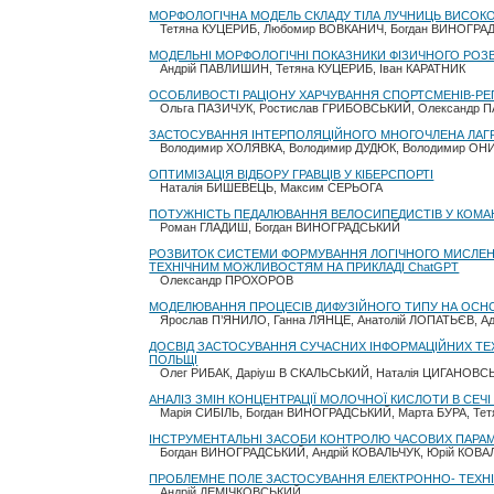
МОРФОЛОГІЧНА МОДЕЛЬ СКЛАДУ ТІЛА ЛУЧНИЦЬ ВИСОКОЇ 
Тетяна КУЦЕРИБ, Любомир ВОВКАНИЧ, Богдан ВИНОГР
МОДЕЛЬНІ МОРФОЛОГІЧНІ ПОКАЗНИКИ ФІЗИЧНОГО РОЗВИ
Андрій ПАВЛИШИН, Тетяна КУЦЕРИБ, Іван КАРАТНИК
ОСОБЛИВОСТІ РАЦІОНУ ХАРЧУВАННЯ СПОРТСМЕНІВ-РЕГ
Ольга ПАЗИЧУК, Ростислав ГРИБОВСЬКИЙ, Олександр 
ЗАСТОСУВАННЯ ІНТЕРПОЛЯЦІЙНОГО МНОГОЧЛЕНА ЛАГР
Володимир ХОЛЯВКА, Володимир ДУДЮК, Володимир О
ОПТИМІЗАЦІЯ ВІДБОРУ ГРАВЦІВ У КІБЕРСПОРТІ
Наталія БИШЕВЕЦЬ, Максим СЕРЬОГА
ПОТУЖНІСТЬ ПЕДАЛЮВАННЯ ВЕЛОСИПЕДИСТІВ У КОМАНД
Роман ГЛАДИШ, Богдан ВИНОГРАДСЬКИЙ
РОЗВИТОК СИСТЕМИ ФОРМУВАННЯ ЛОГІЧНОГО МИСЛЕН
ТЕХНІЧНИМ МОЖЛИВОСТЯМ НА ПРИКЛАДІ ChatGPT
Олександр ПРОХОРОВ
МОДЕЛЮВАННЯ ПРОЦЕСІВ ДИФУЗІЙНОГО ТИПУ НА ОСНО
Ярослав П’ЯНИЛО, Ганна ЛЯНЦЕ, Анатолій ЛОПАТЬЄВ, А
ДОСВІД ЗАСТОСУВАННЯ СУЧАСНИХ ІНФОРМАЦІЙНИХ ТЕХ
ПОЛЬЩІ
Олег РИБАК, Даріуш В СКАЛЬСЬКИЙ, Наталія ЦИГАНОВС
АНАЛІЗ ЗМІН КОНЦЕНТРАЦІЇ МОЛОЧНОЇ КИСЛОТИ В СЕЧ
Марія СИБІЛЬ, Богдан ВИНОГРАДСЬКИЙ, Марта БУРА, Тетя
ІНСТРУМЕНТАЛЬНІ ЗАСОБИ КОНТРОЛЮ ЧАСОВИХ ПАРАМЕ
Богдан ВИНОГРАДСЬКИЙ, Андрій КОВАЛЬЧУК, Юрій КОВА
ПРОБЛЕМНЕ ПОЛЕ ЗАСТОСУВАННЯ ЕЛЕКТРОННО- ТЕХНІЧ
Андрій ДЕМІЧКОВСЬКИЙ