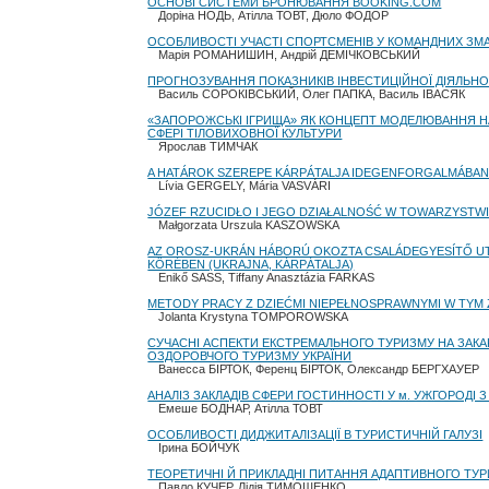
ОСНОВІ СИСТЕМИ БРОНЮВАННЯ BOOKING.COM
Доріна НОДЬ, Атілла ТОВТ, Дюло ФОДОР
ОСОБЛИВОСТІ УЧАСТІ СПОРТСМЕНІВ У КОМАНДНИХ ЗМА
Марія РОМАНИШИН, Андрій ДЕМІЧКОВСЬКИЙ
ПРОГНОЗУВАННЯ ПОКАЗНИКІВ ІНВЕСТИЦІЙНОЇ ДІЯЛЬНО
Василь СОРОКІВСЬКИЙ, Олег ПАПКА, Василь ІВАСЯК
«ЗАПОРОЖСЬКІ ІГРИЩА» ЯК КОНЦЕПТ МОДЕЛЮВАННЯ НАЦ
СФЕРІ ТІЛОВИХОВНОЇ КУЛЬТУРИ
Ярослав ТИМЧАК
A HATÁROK SZEREPE KÁRPÁTALJA IDEGENFORGALMÁBA
Lívia GERGELY, Mária VASVÁRI
JÓZEF RZUCIDŁO I JEGO DZIAŁALNOŚĆ W TOWARZYSTWI
Małgorzata Urszula KASZOWSKA
AZ OROSZ-UKRÁN HÁBORÚ OKOZTA CSALÁDEGYESÍTŐ UTA
KÖRÉBEN (UKRAJNA, KÁRPÁTALJA)
Enikő SASS, Tiffany Anasztázia FARKAS
METODY PRACY Z DZIEĆMI NIEPEŁNOSPRAWNYMI W TYM
Jolanta Krystyna TOMPOROWSKA
СУЧАСНІ АСПЕКТИ ЕКСТРЕМАЛЬНОГО ТУРИЗМУ НА ЗАКА
ОЗДОРОВЧОГО ТУРИЗМУ УКРАЇНИ
Ванесса БІРТОК, Ференц БІРТОК, Олександр БЕРГХАУЕР
АНАЛІЗ ЗАКЛАДІВ СФЕРИ ГОСТИННОСТІ У м. УЖГОРОДІ
Емеше БОДНАР, Атілла ТОВТ
ОСОБЛИВОСТІ ДИДЖИТАЛІЗАЦІЇ В ТУРИСТИЧНІЙ ГАЛУЗІ
Ірина БОЙЧУК
ТЕОРЕТИЧНІ Й ПРИКЛАДНІ ПИТАННЯ АДАПТИВНОГО ТУ
Павло КУЧЕР, Лідія ТИМОШЕНКО