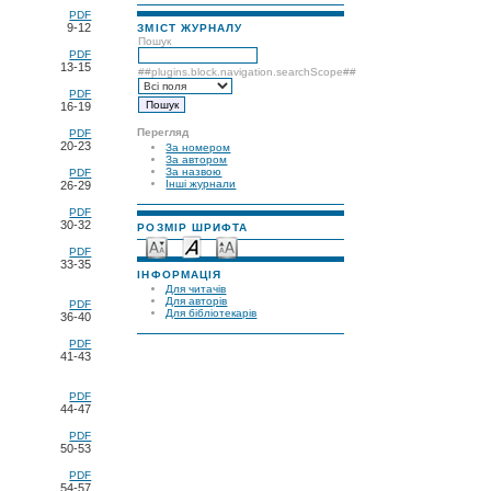
PDF
9-12
ЗМІСТ ЖУРНАЛУ
Пошук
PDF
13-15
##plugins.block.navigation.searchScope##
PDF
16-19
Перегляд
PDF
20-23
За номером
За автором
За назвою
PDF
Інші журнали
26-29
PDF
30-32
РОЗМІР ШРИФТА
PDF
33-35
ІНФОРМАЦІЯ
Для читачів
Для авторів
PDF
Для бібліотекарів
36-40
PDF
41-43
PDF
44-47
PDF
50-53
PDF
54-57