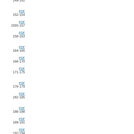
149-151
PDF
152-154
PDF
1555-157
PDF
158-163
PDF
164-165
PDF
166-170
PDF
171-175
PDF
176-179
PDF
182-185
PDF
186-188
PDF
189-191
PDF
192-194