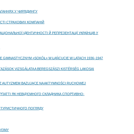
ГАННЯХ У ЧИРЛІДИНГУ
СТІ СТРАХОВИХ КОМПАНІЙ
ІОНАЛЬНОЇ ІДЕНТИЧНОСТІ Й РЕПРЕЗЕНТАЦІЇ УКРАЇНЦІВ У
N
E GIMNASTYCZNYM «SOKÓŁ» W ŁAŃCUCIE W LATACH 1936–1947
ZÁSOK VIZSGÁLATA A BEREGSZÁSZI KISTÉRSÉG LAKOSAI
 Z AUTYZMEM BAZUJĄCE NA AKTYWNOŚCI RUCHOWEJ
РПАТТІ ЯК НЕВІД’ЄМНОГО СКЛАДНИКА СПОРТИВНО-
 З ТУРИСТИЧНОГО ПОГЛЯДУ
РИЗМУ