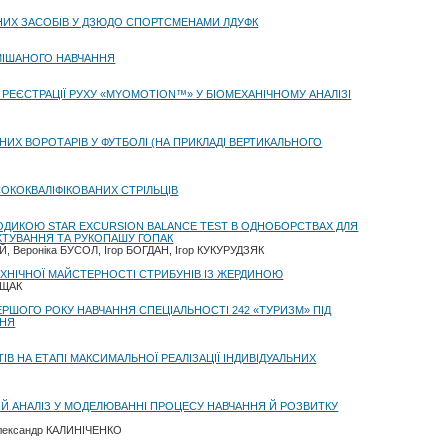
ЧНИХ ЗАСОБІВ У ДЗЮДО СПОРТСМЕНАМИ ЛДУФК
ЗМІШАНОГО НАВЧАННЯ
РЕЄСТРАЦІЇ РУХУ «MYOMOTION™» У БІОМЕХАНІЧНОМУ АНАЛІЗІ
НИХ ВОРОТАРІВ У ФУТБОЛІ (НА ПРИКЛАДІ ВЕРТИКАЛЬНОГО
ОКОКВАЛІФІКОВАНИХ СТРІЛЬЦІВ
ОДИКОЮ STAR EXCURSION BALANCE TEST В ОДНОБОРСТВАХ ДЛЯ
ХТУВАННЯ ТА РУКОПАШУ ГОПАК
Й, Вероніка БУСОЛ, Ігор БОГДАН, Ігор КУКУРУДЗЯК
ЕХНІЧНОЇ МАЙСТЕРНОСТІ СТРИБУНІВ ІЗ ЖЕРДИНОЮ
ІЩАК
ЕРШОГО РОКУ НАВЧАННЯ СПЕЦІАЛЬНОСТІ 242 «ТУРИЗМ» ПІД
ННЯ
ІВ НА ЕТАПІ МАКСИМАЛЬНОЇ РЕАЛІЗАЦІЇ ІНДИВІДУАЛЬНИХ
Й АНАЛІЗ У МОДЕЛЮВАННІ ПРОЦЕСУ НАВЧАННЯ Й РОЗВИТКУ
Олександр КАЛИНІЧЕНКО