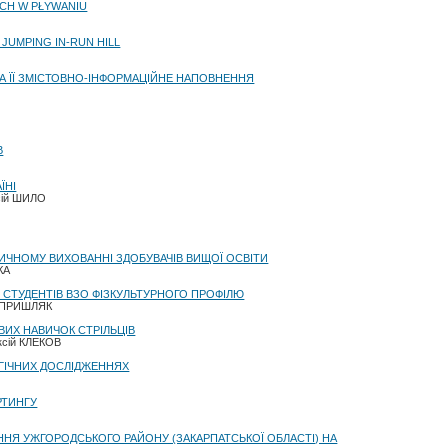
CH W PŁYWANIU
 JUMPING IN-RUN HILL
А ЇЇ ЗМІСТОВНО-ІНФОРМАЦІЙНЕ НАПОВНЕННЯ
В
ЇНІ
сій ШИЛО
ИЧНОМУ ВИХОВАННІ ЗДОБУВАЧІВ ВИЩОЇ ОСВІТИ
КА
СТУДЕНТІВ ВЗО ФІЗКУЛЬТУРНОГО ПРОФІЛЮ
г ПРИШЛЯК
ИХ НАВИЧОК СТРІЛЬЦІВ
сій КЛЕКОВ
ОГІЧНИХ ДОСЛІДЖЕННЯХ
РТИНГУ
ННЯ УЖГОРОДСЬКОГО РАЙОНУ (ЗАКАРПАТСЬКОЇ ОБЛАСТІ) НА