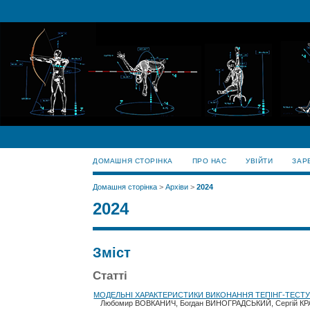
ДОМАШНЯ СТОРІНКА
ПРО НАС
УВІЙТИ
ЗАР
Домашня сторінка
>
Архіви
>
2024
2024
Зміст
Статті
МОДЕЛЬНІ ХАРАКТЕРИСТИКИ ВИКОНАННЯ ТЕПІНГ-ТЕСТУ
Любомир ВОВКАНИЧ, Богдан ВИНОГРАДСЬКИЙ, Сергій К