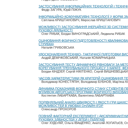
ЗАСТОСУВАННЯ ІНФОРМАЦІЙНИХ ТЕХНОЛОГІЙ І ТЕХНІ
Федір ЗАГУРА, Юрій ПІЖУК
ІНФОРМАЦІЙНО-КОМУНІКАТИВНІ ТЕХНОЛОГІЇ У ФОРМІ 
Світлана КРИШТАНОВИЧ, Мирослав КРИШТАНОВИЧ
МОЖЛИВОСТІ ЗАСТОСУВАННЯ ІНЕРЦІЙНОЇ 3D СИСТЕМИ 
РУХОВОЇ ДІЯЛЬНОСТІ
Олег РИБАК, Богдан ВИНОГРАДСЬКИЙ, Людмила РИБАК
ОЦІНЮВАННЯ ФІЗИЧНОЇ ПІДГОТОВЛЕНОСТІ КВАЛІФІКОВА
СТРИБКА)
Наталія ГРИБОВСЬКА
УДОСКОНАЛЕННЯ ТЕХНІКО- ТАКТИЧНОЇ ПІДГОТОВКИ ВИС
Андрій ДЕМІЧКОВСЬКИЙ, Наталія КОМАРНИЦЬКА
ЗАСТОСУВАННЯ ТЕСТУ ДИНАМІЧНОЇ РІВНОВАГИ ЗА МЕТ
КОРЕГУВАННЯ ТРЕНУВАЛЬНОГО ПРОЦЕСУ З КАРАТЕ, ФЕ
Богдан КІНДЗЕР, Сергій НІКІТЕНКО, Сергій ВИШНЕВЕЦЬКИ
ЧАСОВІ ХАРАКТЕРИСТИКИ ЯК КРИТЕРІЙ ОЦІНЮВАННЯ Т
Володимир КОНЕСТЯПІН, Володимир БУБНОВ, Мар’яна К
ДИНАМІКА ПОКАЗНИКІВ ФІЗИЧНОГО СТАНУ СТУДЕНТІВ П
ВПЛИВОМ АВТОРСЬКОЇ ПРОГРАМИ ФІЗИЧНОГО ВИХОВА
Костянтин ЛАБАРТКАВА, Валентина ЛАБАРТКАВА
ПОРІВНЯЛЬНИЙ АНАЛІЗ ШВИДКОСТІ І ЯКОСТІ ГРИ ШАХІСТ
МОЖЛИВОСТЕЙ В УМОВАХ ОНЛАЙН-ІГОР
Олександр ПРОХОРОВ
ПОВНИЙ ФАКТОРНИЙ ЕКСПЕРИМЕНТ І ДИСКРИМІНАНТНИ
РУХОВИХ ЗДІБНОСТЕЙ У ДІТЕЙ І ПІДЛІТКІВ
Олег ХУДОЛІЙ, Ольга ІВАЩЕНКО, Анатолій ЛОПАТЬЄВ, 