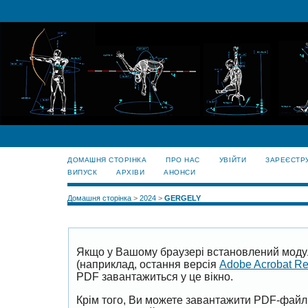
ДОМАШНЯ СТОРІНКА
ПРО НАС
УВІЙТИ
ЗАРЕЄСТР
ВИПУСК
АРХІВИ
АНОНСИ
Домашня сторінка
>
2024
>
GERGELY
Якщо у Вашому браузері встановлений моду
(наприклад, остання версія
Adobe Acrobat R
PDF завантажиться у це вікно.
Крім того, Ви можете завантажити PDF-файл