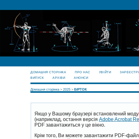
ДОМАШНЯ СТОРІНКА
ПРО НАС
УВІЙТИ
ЗАРЕЄСТР
ВИПУСК
АРХІВИ
АНОНСИ
Домашня сторінка
>
2025
>
БІРТОК
Якщо у Вашому браузері встановлений моду
(наприклад, остання версія
Adobe Acrobat R
PDF завантажиться у це вікно.
Крім того, Ви можете завантажити PDF-файл