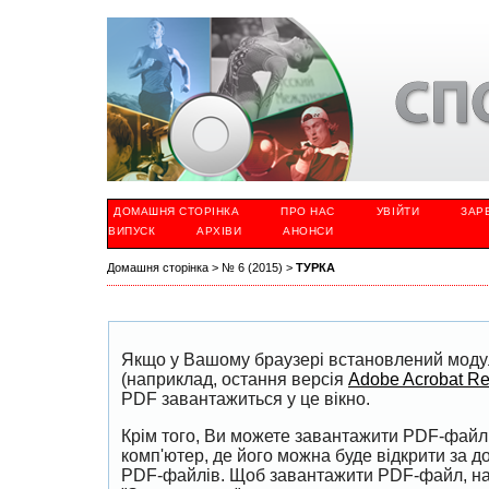
ДОМАШНЯ СТОРІНКА
ПРО НАС
УВІЙТИ
ЗАР
ВИПУСК
АРХІВИ
АНОНСИ
Домашня сторінка
>
№ 6 (2015)
>
ТУРКА
Якщо у Вашому браузері встановлений моду
(наприклад, остання версія
Adobe Acrobat R
PDF завантажиться у це вікно.
Крім того, Ви можете завантажити PDF-файл
комп'ютер, де його можна буде відкрити за 
PDF-файлів. Щоб завантажити PDF-файл, на