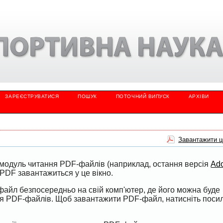
ЗАРЕЄСТРУВАТИСЯ
ПОШУК
ПОТОЧНИЙ ВИПУСК
АРХІВИ
Завантажити 
модуль читання PDF-файлів (наприклад, остання версія
Ad
PDF завантажиться у це вікно.
файл безпосередньо на свій комп'ютер, де його можна буде
ня PDF-файлів. Щоб завантажити PDF-файл, натисніть поси