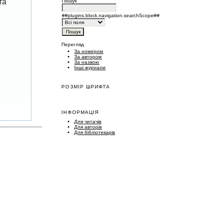
та
Пошук
##plugins.block.navigation.searchScope##
Перегляд
За номером
За автором
За назвою
Інші журнали
РОЗМІР ШРИФТА
ІНФОРМАЦІЯ
Для читачів
Для авторів
Для бібліотекарів