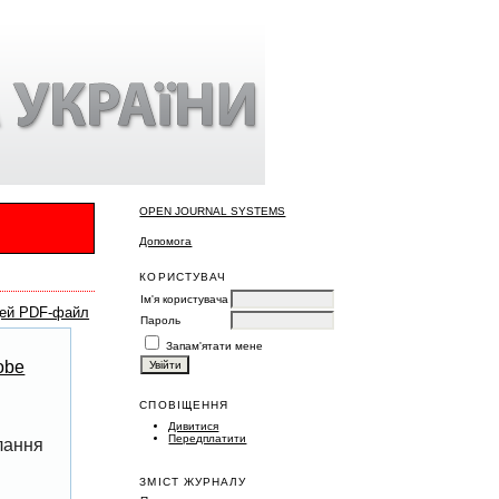
OPEN JOURNAL SYSTEMS
Допомога
КОРИСТУВАЧ
Ім'я користувача
цей PDF-файл
Пароль
Запам'ятати мене
obe
СПОВІЩЕННЯ
Дивитися
Передплатити
лання
ЗМІСТ ЖУРНАЛУ