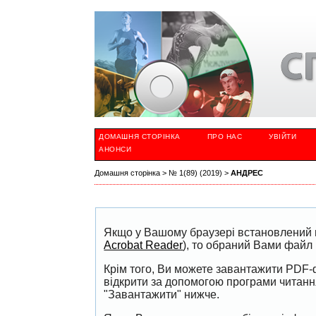
ДОМАШНЯ СТОРІНКА
ПРО НАС
УВІЙТИ
АНОНСИ
Домашня сторінка
>
№ 1(89) (2019)
>
АНДРЕС
Якщо у Вашому браузері встановлений 
Acrobat Reader
), то обраний Вами файл 
Крім того, Ви можете завантажити PDF-
відкрити за допомогою програми читан
"Завантажити" нижче.