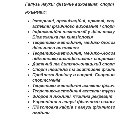
Галузь науки:
фізичне виховання, спорт
РУБРИКИ:
Історичні, організаційні, правові, со
аспекти фізичного виховання і спор
Інформаційні технології у фізичному 
Біомеханіка та кінезіологія
Теоретико-методичні, медико-біолог
фізичного виховання
Теоретико-методичні, медико-біолог
підготовки кваліфікованих спортсме
Дитячий та дитячо-юнацький спор
Спорт інвалідів та адаптивне фізич
Проблема допінгу в спорті. Спортив
спортсменів
Теоретико-методичні аспекти фізичн
Теоретико-методичні аспекти тури
Здоров’я людини. Фізична рекреація
Управління в галузі фізичного вихов
Підготовка кадрів з галузі фізичног
людини