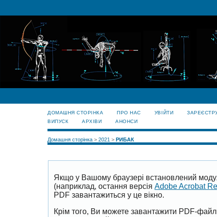
ДОМАШНЯ СТОРІНКА
ПРО НАС
УВІЙТИ
ЗАРЕЄСТР
ВИПУСК
АРХІВИ
АНОНСИ
Домашня сторінка
>
2021
>
РИБАК
Якщо у Вашому браузері встановлений моду
(наприклад, остання версія
Adobe Acrobat R
PDF завантажиться у це вікно.
Крім того, Ви можете завантажити PDF-файл