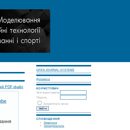
OPEN JOURNAL SYSTEMS
Допомога
цей PDF-файл
КОРИСТУВАЧ
Ім'я користувача
Пароль
obe
Запам'ятати мене
СПОВІЩЕННЯ
лання
Дивитися
Передплатити