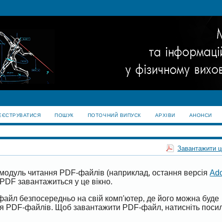
ЕЄСТРУВАТИСЯ
ПОШУК
ПОТОЧНИЙ ВИПУСК
АРХІВИ
АНОНСИ
Завантажити 
модуль читання PDF-файлів (наприклад, остання версія
Ad
PDF завантажиться у це вікно.
файл безпосередньо на свій комп'ютер, де його можна буде
ня PDF-файлів. Щоб завантажити PDF-файл, натисніть поси