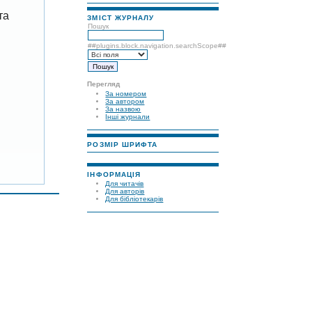
та
ЗМІСТ ЖУРНАЛУ
Пошук
##plugins.block.navigation.searchScope##
Перегляд
За номером
За автором
За назвою
Інші журнали
РОЗМІР ШРИФТА
ІНФОРМАЦІЯ
Для читачів
Для авторів
Для бібліотекарів