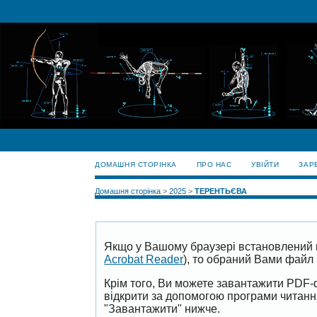
ДОМАШНЯ СТОРІНКА
ПРО НАС
УВІЙТИ
ЗАР
Домашня сторінка
>
2025
>
ТЕРЕНТЬЄВА
Якщо у Вашому браузері встановлений 
Acrobat Reader
), то обраний Вами файл 
Крім того, Ви можете завантажити PDF-
відкрити за допомогою програми читан
"Завантажити" нижче.