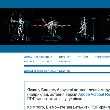
ДОМАШНЯ СТОРІНКА
ПРО НАС
УВІЙТИ
ЗАРЕЄСТР
ВИПУСК
АРХІВИ
АНОНСИ
Домашня сторінка
>
2021
>
ДЕМЧУК
Якщо у Вашому браузері встановлений моду
(наприклад, остання версія
Adobe Acrobat R
PDF завантажиться у це вікно.
Крім того, Ви можете завантажити PDF-файл